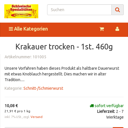
Alle Kategorien
Krakauer trocken - 1st. 460g
Artikelnummer:
101005
Unsere Vorfahren haben dieses Produkt als haltbare Dauerwurst
mit etwas Knoblauch hergestellt. Dies machen wir in alter
Tradition.....
Kategorie:
Schnitt-/Schmierwurst
10,08 €
sofort verfügbar
21,91 € pro 1 kg
Lieferzeit
: 2 - 7
Werktage
inkl. 7% USt., zzgl.
Versand