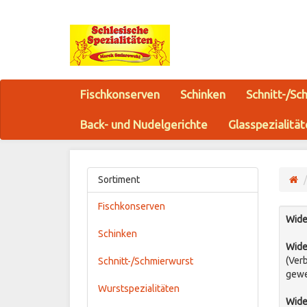
Fischkonserven
Schinken
Schnitt-/Sc
Back- und Nudelgerichte
Glasspezialitä
Sortiment
Fischkonserven
Wide
Schinken
Wide
(Ver
Schnitt-/Schmierwurst
gewe
Wurstspezialitäten
Wide