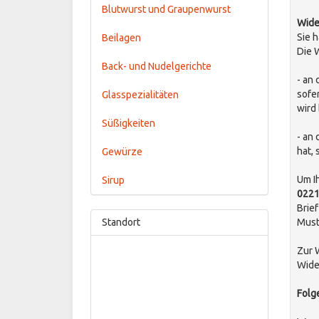
Blutwurst und Graupenwurst
Wide
Sie 
Beilagen
Die 
Back- und Nudelgerichte
- an
sofe
Glasspezialitäten
wird
Süßigkeiten
- an
hat,
Gewürze
Um I
Sirup
0221
Brie
Standort
Must
Zur 
Wide
Folg