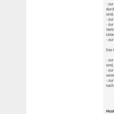
- zu
durc
sind;
- zu
- zu
Vert
Unte
- zu
Das 
- zu
sind
- zu
verm
- zu
nach
Must