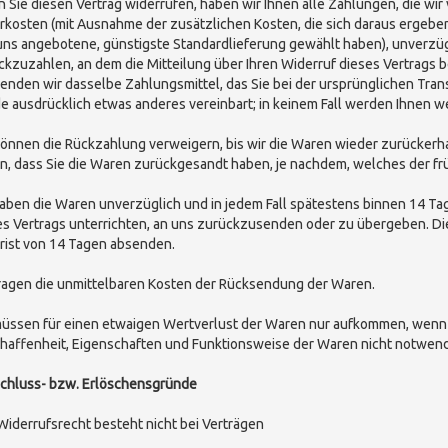
 Sie diesen Vertrag widerrufen, haben wir Ihnen alle Zahlungen, die wir 
erkosten (mit Ausnahme der zusätzlichen Kosten, die sich daraus ergeben,
uns angebotene, günstigste Standardlieferung gewählt haben), unverzü
ckzuzahlen, an dem die Mitteilung über Ihren Widerruf dieses Vertrags b
enden wir dasselbe Zahlungsmittel, das Sie bei der ursprünglichen Trans
e ausdrücklich etwas anderes vereinbart; in keinem Fall werden Ihnen 
können die Rückzahlung verweigern, bis wir die Waren wieder zurückerh
n, dass Sie die Waren zurückgesandt haben, je nachdem, welches der frü
haben die Waren unverzüglich und in jedem Fall spätestens binnen 14
Ta
es Vertrags unterrichten, an uns
zurückzusenden oder zu übergeben. Die 
rist von
14 Tagen
absenden.
tragen die unmittelbaren Kosten der Rücksendung der Waren.
müssen für einen etwaigen Wertverlust der Waren nur aufkommen, wenn d
haffenheit, Eigenschaften und Funktionsweise der Waren nicht notwend
chluss- bzw. Erlöschensgründe
Widerrufsrecht besteht nicht bei Verträgen