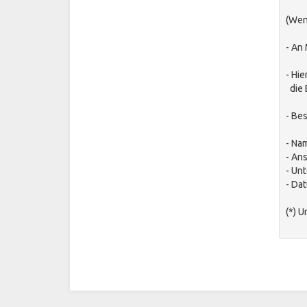
(Wen
- An
- Hie
die 
- Bes
- Na
- Ans
- Unt
- Da
(*) 