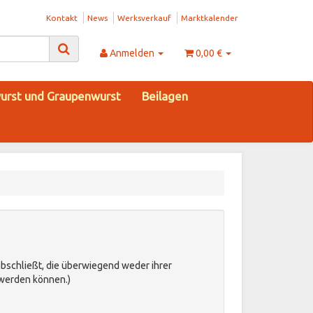
Kontakt
News
Werksverkauf
Marktkalender
Anmelden
0,00 €
urst und Graupenwurst
Beilagen
abschließt, die überwiegend weder ihrer
 werden können.)