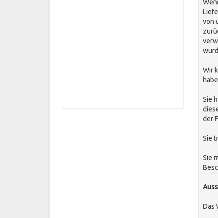
Wenn
Lief
von 
zurü
verw
wurd
Wir 
habe
Sie 
dies
der F
Sie 
Sie 
Besc
Auss
Das 