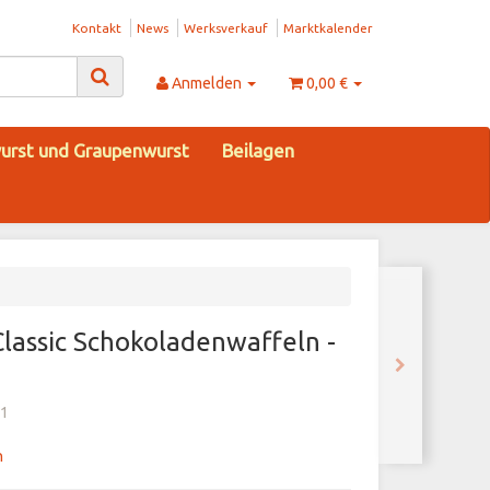
Kontakt
News
Werksverkauf
Marktkalender
Anmelden
0,00 €
urst und Graupenwurst
Beilagen
Classic Schokoladenwaffeln -
1
n