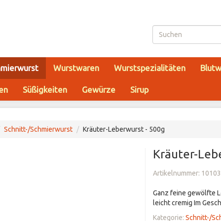
hmierwurst
Wurstwaren
Wurstspezialitäten
Blutw
ten
Süßigkeiten
Gewürze
Sirup
Schnitt-/Schmierwurst
Kräuter-Leberwurst - 500g
Kräuter-Leb
Artikelnummer:
10103
Ganz feine gewölfte L
leicht cremig Im Gesc
Kategorie:
Schnitt-/S