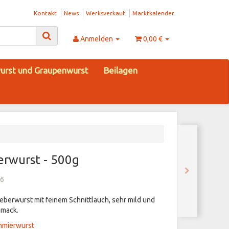
Kontakt
News
Werksverkauf
Marktkalender
Anmelden
0,00 €
urst und Graupenwurst
Beilagen
erwurst - 500g
6
eberwurst mit feinem Schnittlauch, sehr mild und
hmack.
chmierwurst