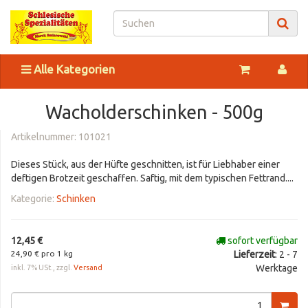
Alle Kategorien
Wacholderschinken - 500g
Artikelnummer:
101021
Dieses Stück, aus der Hüfte geschnitten, ist für Liebhaber einer
deftigen Brotzeit geschaffen. Saftig, mit dem typischen Fettrand....
Kategorie:
Schinken
12,45 €
sofort verfügbar
24,90 € pro 1 kg
Lieferzeit
: 2 - 7
Werktage
inkl. 7% USt., zzgl.
Versand